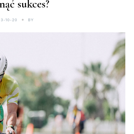
nąć sukces?
3-10-20
BY