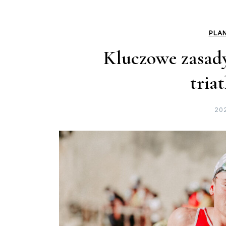
PLA
Kluczowe zasad
tria
20