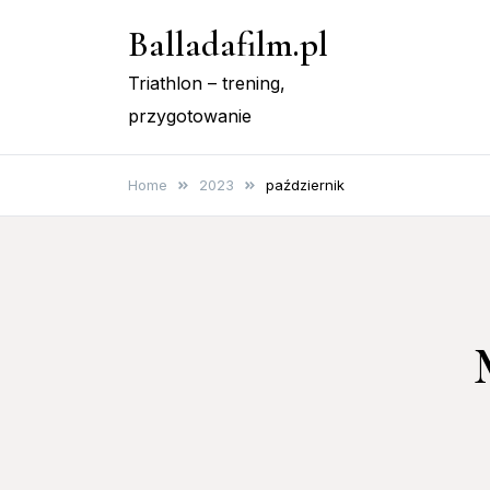
Skip
Balladafilm.pl
to
content
Triathlon – trening,
przygotowanie
Home
2023
październik