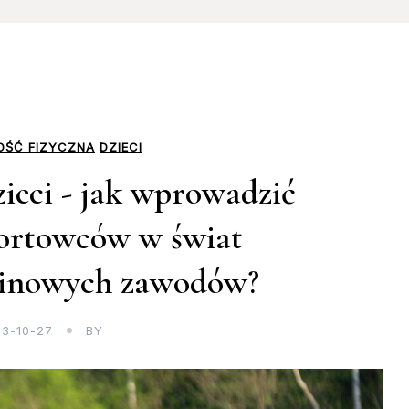
ŚĆ FIZYCZNA
DZIECI
zieci - jak wprowadzić
ortowców w świat
linowych zawodów?
3-10-27
BY