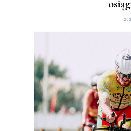
osiąg
202