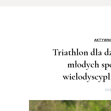
AKTYWNO
Triathlon dla d
młodych sp
wielodyscyp
202