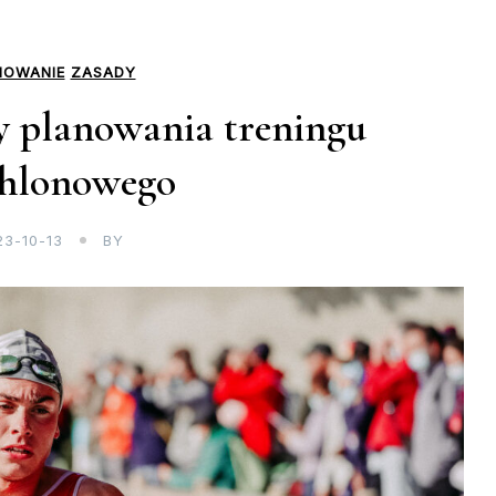
NOWANIE
ZASADY
y planowania treningu
thlonowego
23-10-13
BY