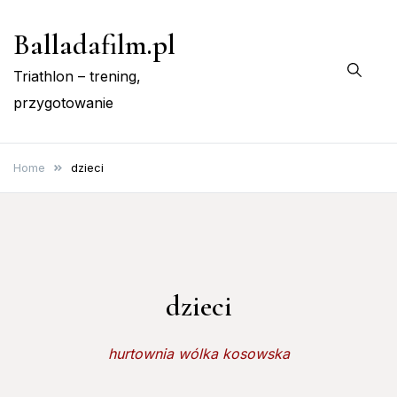
Skip
Balladafilm.pl
to
content
Triathlon – trening,
przygotowanie
Home
dzieci
dzieci
hurtownia wólka kosowska