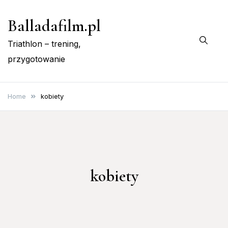
Skip
Balladafilm.pl
to
content
Triathlon – trening,
przygotowanie
Home
kobiety
kobiety